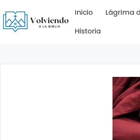
Saltar
Inicio
Lágrima d
al
contenido
Historia