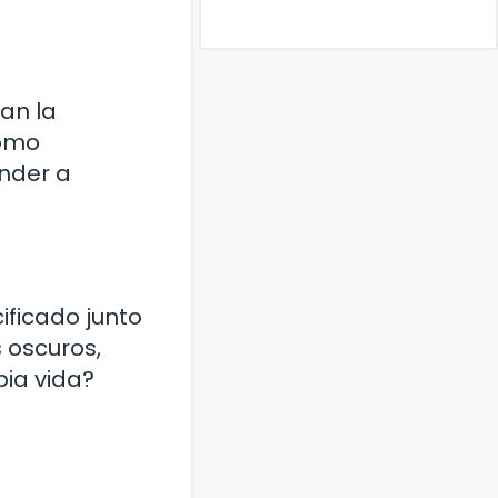
an la
Cómo
nder a
ificado junto
 oscuros,
ia vida?