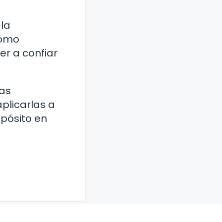
 la
Cómo
r a confiar
zas
aplicarlas a
opósito en