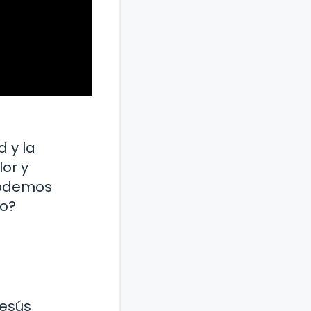
d y la
lor y
 podemos
to?
Jesús