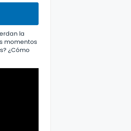
uerdan la
los momentos
les? ¿Cómo