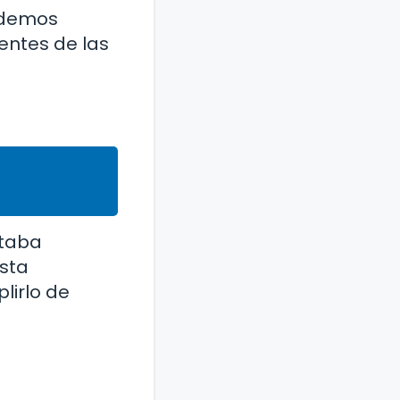
odemos
entes de las
staba
sta
lirlo de