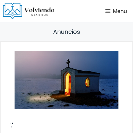
Saltar
Menu
al
contenido
Anuncios
','