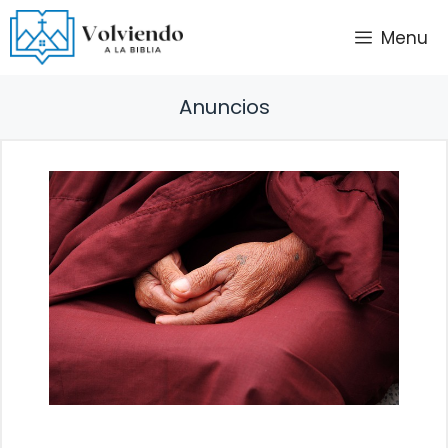
Saltar
Menu
al
contenido
Anuncios