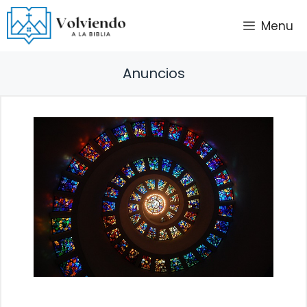
Saltar
Menu
al
contenido
Anuncios