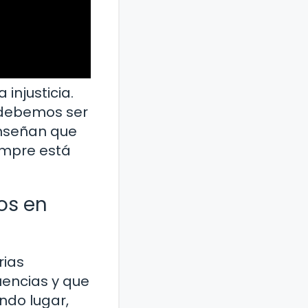
injusticia.
 debemos ser
 enseñan que
empre está
os en
rias
uencias y que
ndo lugar,