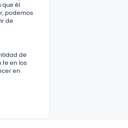
 que él
gar, podemos
ir de
ntidad de
 fe en los
ecer en