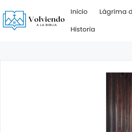
Saltar
Inicio
Lágrima d
al
contenido
Historia