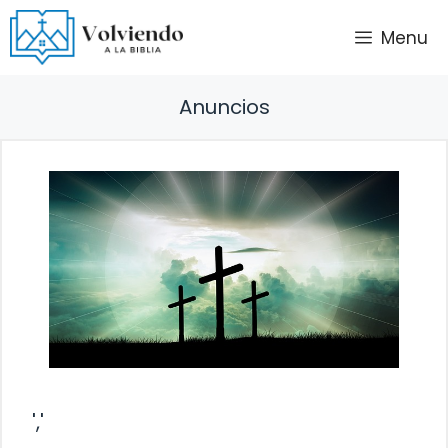
Saltar
Menu
al
contenido
Anuncios
','