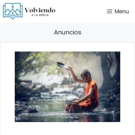
Saltar
Menu
al
contenido
Anuncios