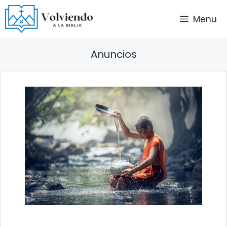
Saltar
Menu
al
contenido
Anuncios