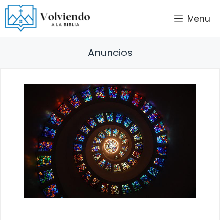
Saltar
Menu
al
contenido
Anuncios