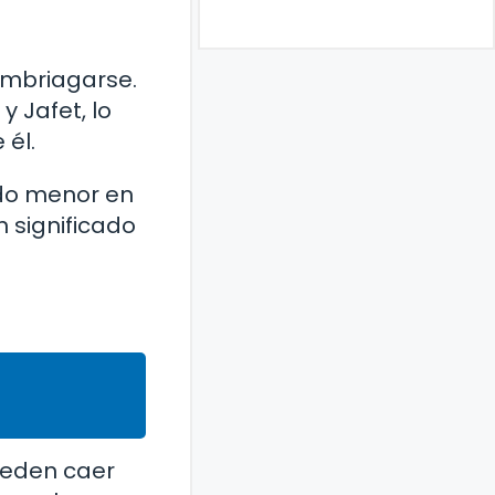
 embriagarse.
 Jafet, lo
 él.
do menor en
 significado
ueden caer