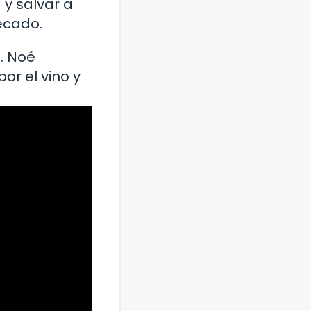
 y salvar a
pecado.
. Noé
r el vino y