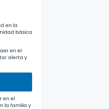
d en la
unidad básica
aer en el
ar alerta y
 en el
 la familia y