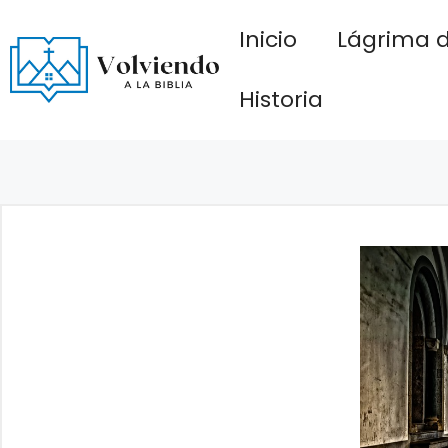
Saltar
Inicio
Lágrima d
al
contenido
Historia