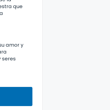
estra que
ra
 su amor y
ara
y seres