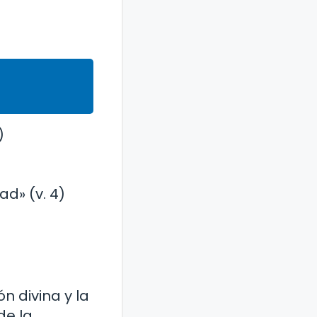
)
ad» (v. 4)
n divina y la
de la