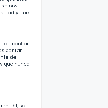
 se nos
esidad y que
a de confiar
os contar
ente de
s y que nunca
almo 91, se