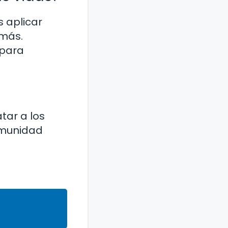
 aplicar
emás.
 para
tar a los
omunidad