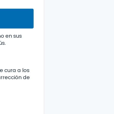
mo en sus
ús.
 cura a los
urrección de