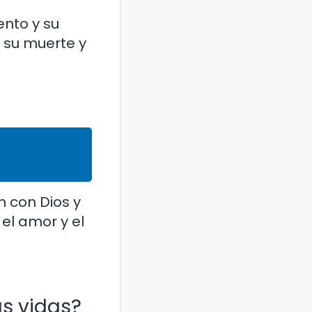
ento y su
 su muerte y
n con Dios y
el amor y el
s vidas?