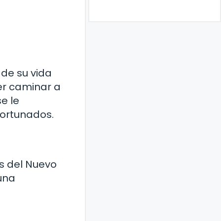
de su vida
er caminar a
e le
ortunados.
os del Nuevo
una