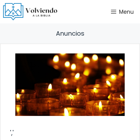
Saltar
Menu
al
contenido
Anuncios
','