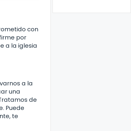
prometido con
firme por
e a la iglesia
evarnos a la
car una
. Tratamos de
e. Puede
nte, te