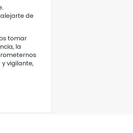
e.
alejarte de
mos tomar
cia, la
mprometernos
y vigilante,