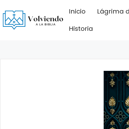
Saltar
Inicio
Lágrima d
al
contenido
Historia