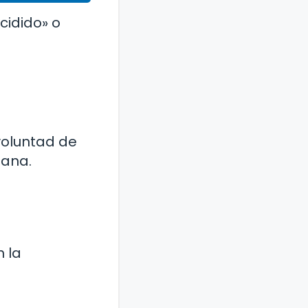
cidido» o
voluntad de
iana.
 la