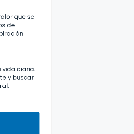
valor que se
os de
piración
vida diaria.
te y buscar
al.