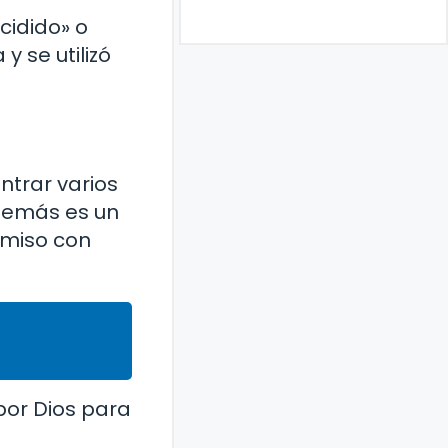
cidido» o
 se utilizó
ntrar varios
 demás es un
omiso con
por Dios para