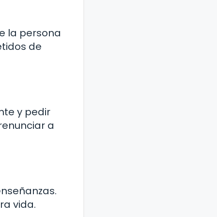
e la persona
etidos de
te y pedir
renunciar a
 enseñanzas.
ra vida.