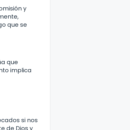
omisión y
mente,
go que se
ña que
nto implica
ecados si nos
e de Dios y