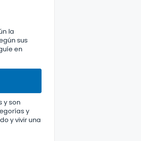
ún la
según sus
guíe en
s y son
tegorías y
o y vivir una