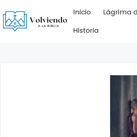
Saltar
Inicio
Lágrima d
al
contenido
Historia