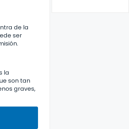
ntra de la
uede ser
misión.
s la
que son tan
enos graves,