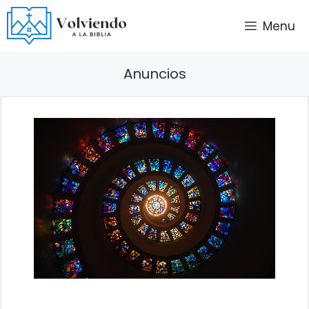
Saltar
Menu
al
contenido
Anuncios