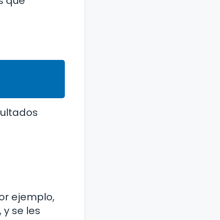
s que
sultados
Por ejemplo,
 y se les