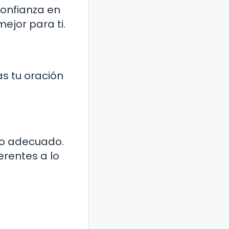
confianza en
ejor para ti.
as tu oración
to adecuado.
erentes a lo