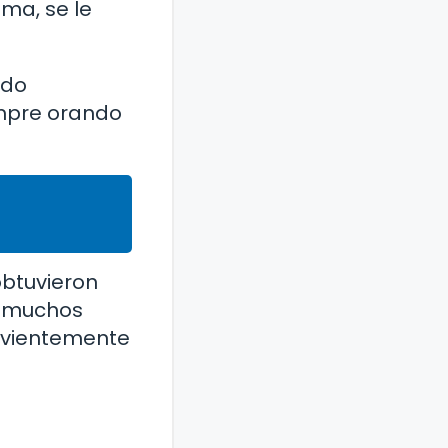
ama, se le
odo
empre orando
obtuvieron
te muchos
fervientemente