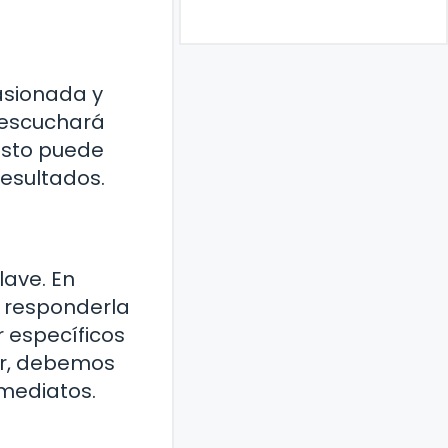
pasionada y
 escuchará
justo puede
esultados.
lave. En
e responderla
 específicos
gar, debemos
nmediatos.