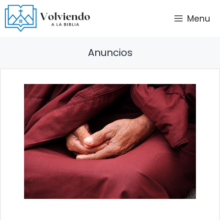
Saltar
Menu
al
contenido
Anuncios