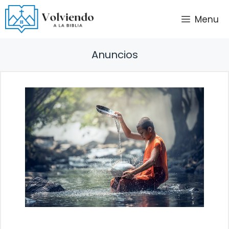
Saltar
Menu
al
contenido
Anuncios