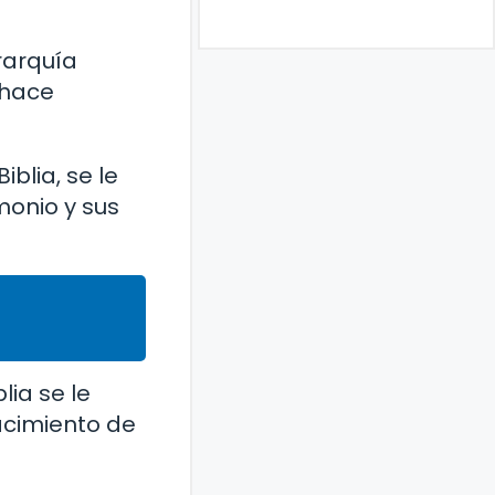
rarquía
 hace
blia, se le
monio y sus
lia se le
acimiento de