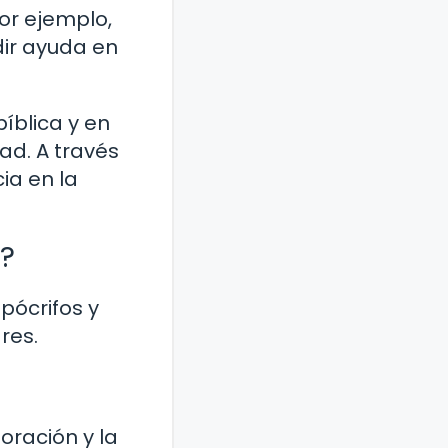
r ejemplo,
dir ayuda en
íblica y en
ad. A través
ia en la
l?
pócrifos y
res.
oración y la