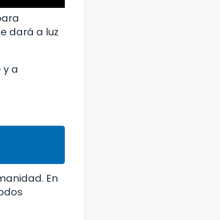
para
e dará a luz
 y a
umanidad. En
todos