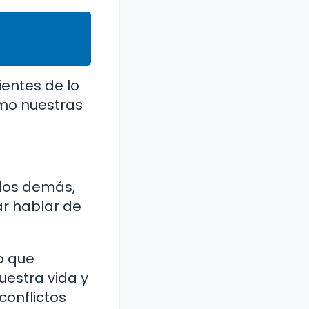
ientes de lo
mo nuestras
los demás,
r hablar de
o que
estra vida y
conflictos