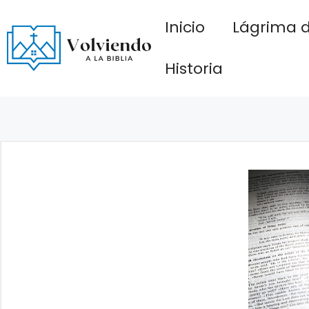
Saltar
Inicio
Lágrima d
al
contenido
Historia