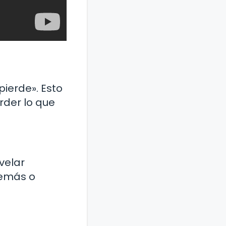
pierde». Esto
der lo que
velar
demás o