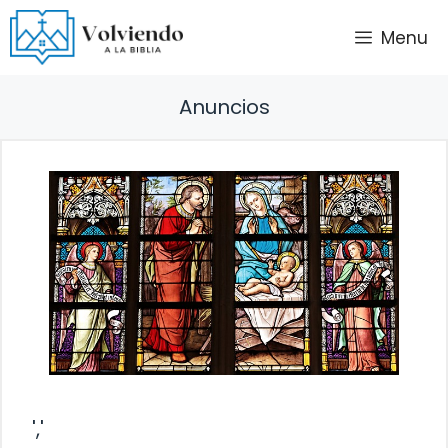
Saltar
Menu
al
contenido
Anuncios
','