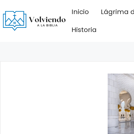
Saltar
Inicio
Lágrima d
al
contenido
Historia