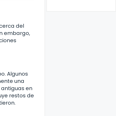
 cerca del
Sin embargo,
ciones
o. Algunos
mente una
 antiguas en
uye restos de
ieron.