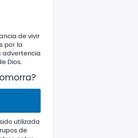
ncia de vivir
s por la
a advertencia
e Dios.
Gomorra?
ido utilizada
grupos de