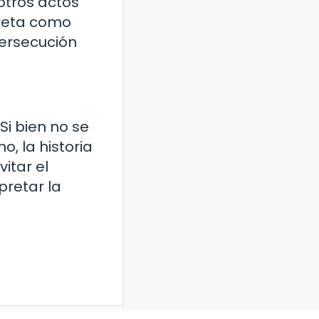
otros actos
preta como
persecución
i bien no se
o, la historia
itar el
pretar la