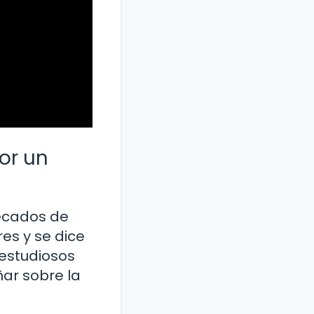
or un
pecados de
es y se dice
 estudiosos
ar sobre la