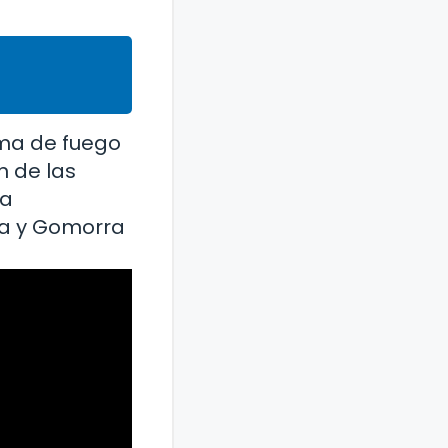
rma de fuego
n de las
ha
ma y Gomorra