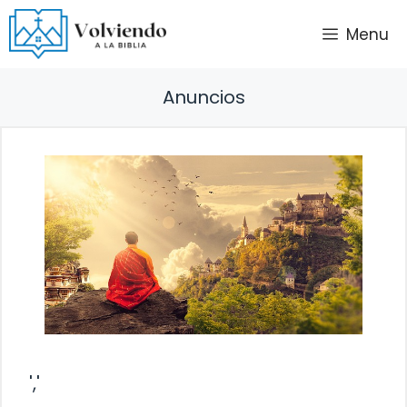
Saltar
Menu
al
contenido
Anuncios
','