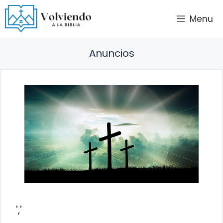
Saltar
Menu
al
contenido
Anuncios
','