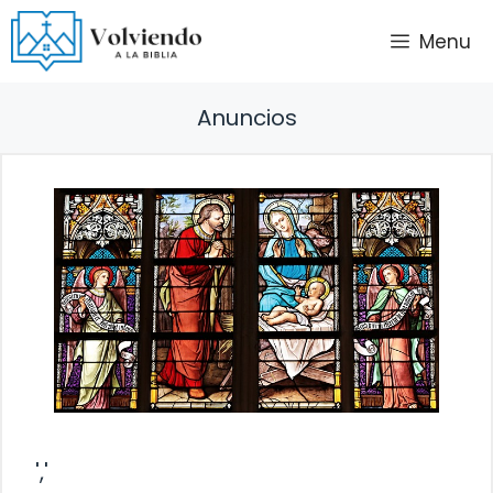
Saltar
Menu
al
contenido
Anuncios
','