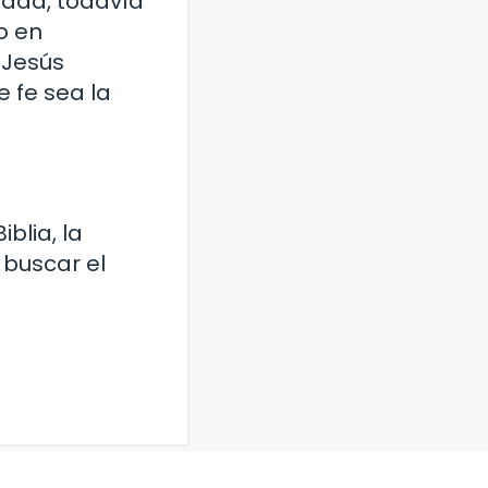
idad, todavía
o en
 Jesús
e fe sea la
blia, la
 buscar el