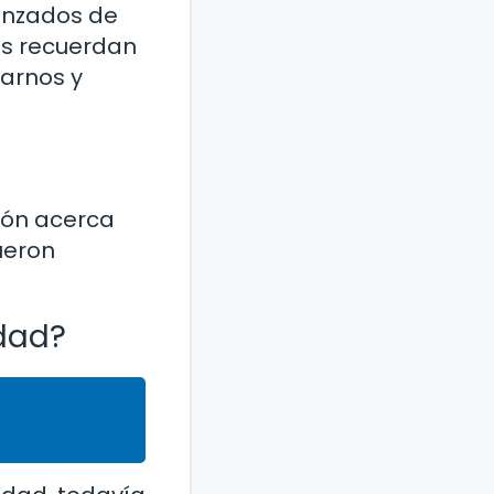
ranzados de
os recuerdan
darnos y
ción acerca
ueron
idad?