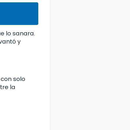
ue lo sanara.
evantó y
 con solo
tre la