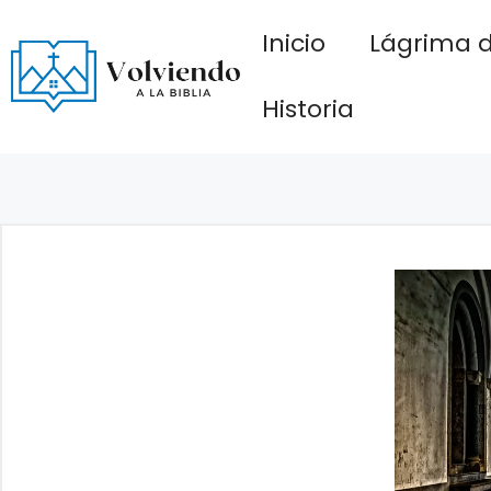
Saltar
Inicio
Lágrima d
al
contenido
Historia