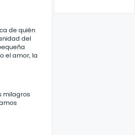
ca de quién
manidad del
 pequeña
o el amor, la
s milagros
ntamos