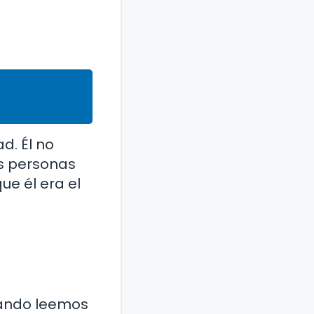
d. Él no
as personas
ue él era el
Cuando leemos