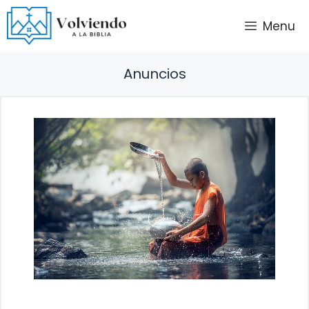
Saltar
Menu
al
contenido
Anuncios