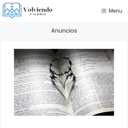
Saltar
Menu
al
contenido
Anuncios