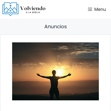
Saltar
Menu
al
contenido
Anuncios