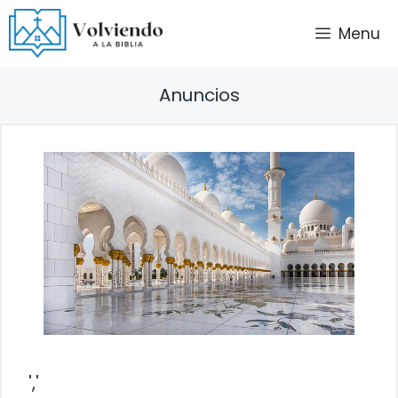
Saltar
Menu
al
contenido
Anuncios
','