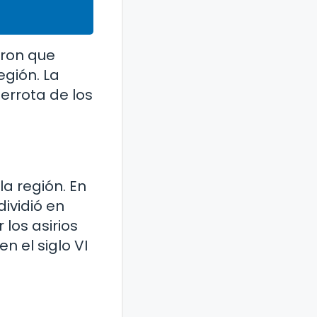
eron que
egión. La
derrota de los
la región. En
dividió en
 los asirios
n el siglo VI