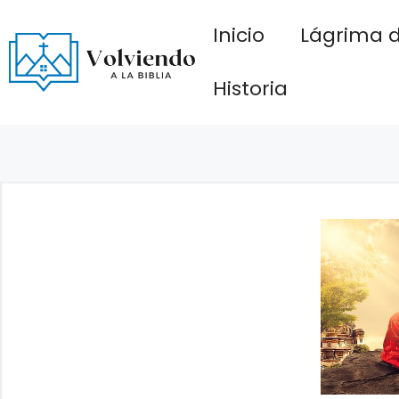
Saltar
Inicio
Lágrima d
al
contenido
Historia