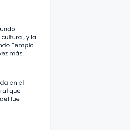
egundo
ultural, y la
gundo Templo
 vez más.
da en el
ural que
ael fue