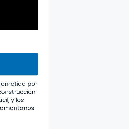
 Prometida por
econstrucción
il, y los
 samaritanos