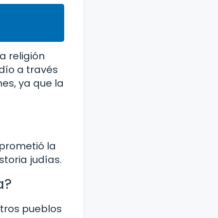
a religión
dío a través
es, ya que la
 prometió la
storia judías.
a?
otros pueblos