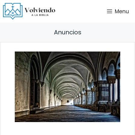
Saltar
Menu
al
contenido
Anuncios