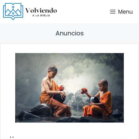
Saltar
Menu
al
contenido
Anuncios