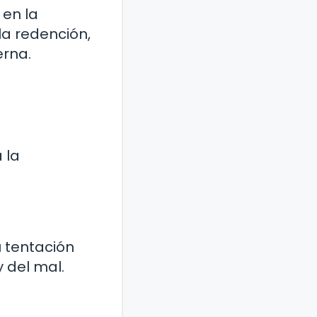
 en la
a redención,
erna.
 la
u tentación
y del mal.