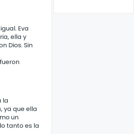
igual. Eva
ia, ella y
n Dios. Sin
 fueron
 la
, ya que ella
omo un
o tanto es la