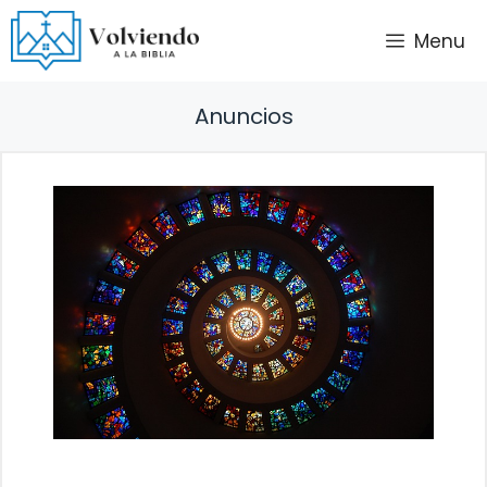
Saltar
Menu
al
contenido
Anuncios