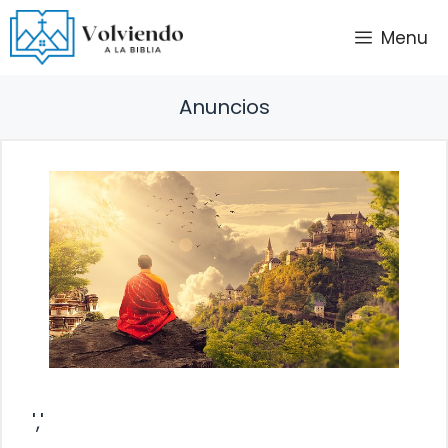
Saltar
Menu
al
contenido
Anuncios
','