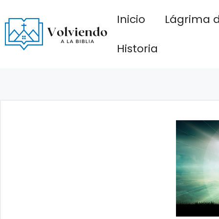
Saltar
Inicio
Lágrima d
al
contenido
Historia