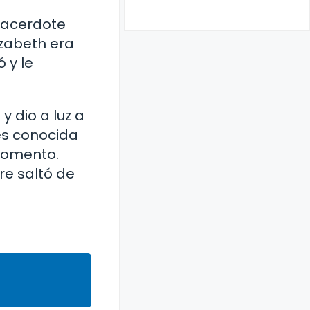
sacerdote
izabeth era
 y le
 dio a luz a
 es conocida
momento.
tre saltó de