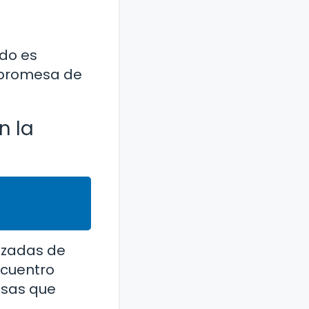
ado es
a promesa de
n la
azadas de
ncuentro
osas que