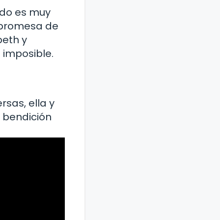
cado es muy
a promesa de
beth y
 imposible.
rsas, ella y
 bendición