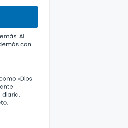
emás. Al
s demás con
 como «Dios
mente
diaria,
to.