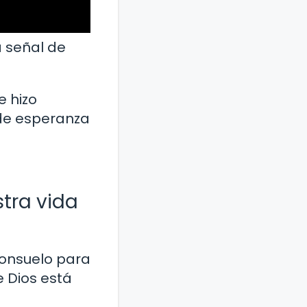
 señal de
e hizo
 de esperanza
tra vida
consuelo para
 Dios está