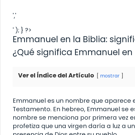
','
' ); } ?>
Emmanuel en la Biblia: signi
¿Qué significa Emmanuel en l
Ver el Índice del Artículo
mostrar
Emmanuel es un nombre que aparece en 
Testamento. En hebreo, Emmanuel se escribe עִמָּנוּ אֵל, que significa «Dios con 
nombre se menciona por primera vez en el
profetiza que una virgen daría a luz a u
presencia de Dios entre su pueblo.