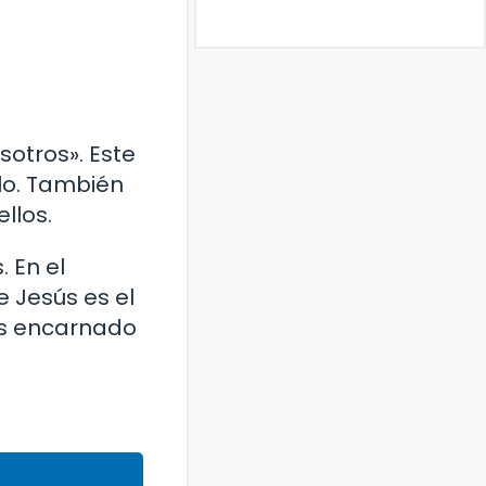
sotros». Este
lo. También
llos.
 En el
e Jesús es el
ios encarnado