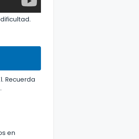
ificultad.
Él. Recuerda
.
os en