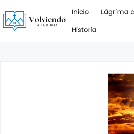
Saltar
Inicio
Lágrima d
al
contenido
Historia