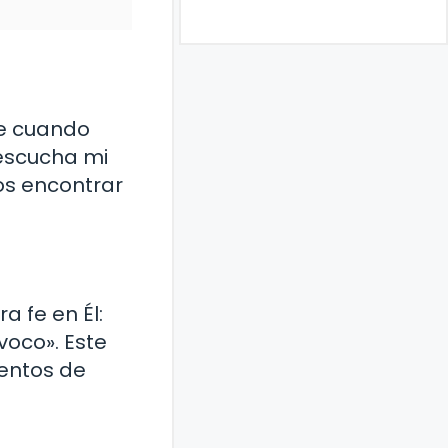
me cuando
 escucha mi
os encontrar
a fe en Él:
voco». Este
entos de