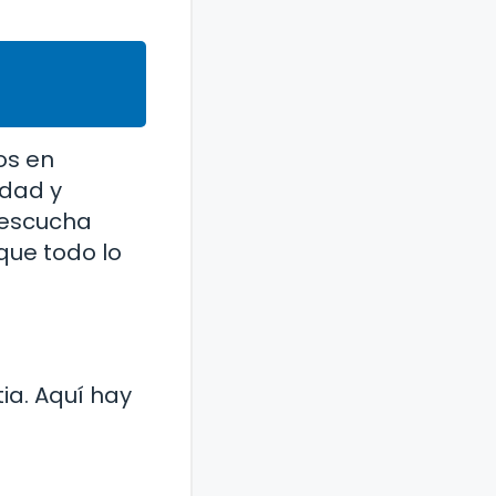
os en
edad y
 escucha
que todo lo
ia. Aquí hay