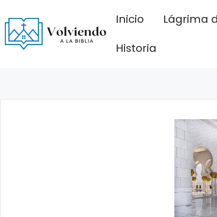
Saltar
Inicio
Lágrima d
al
contenido
Historia