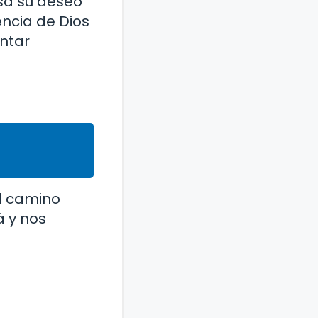
esa su deseo
encia de Dios
ntar
el camino
á y nos