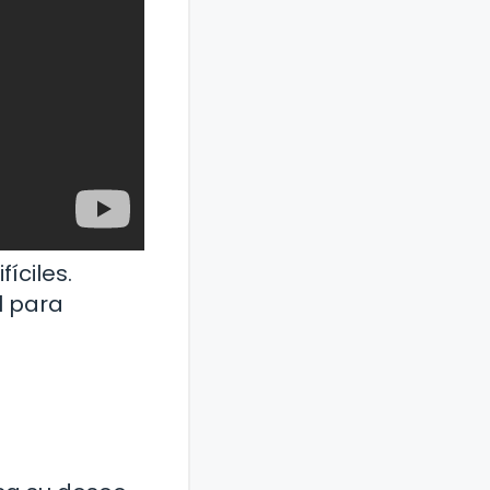
íciles.
l para