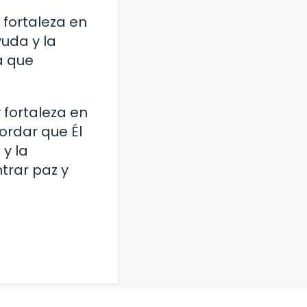
 fortaleza en
yuda y la
a que
fortaleza en
cordar que Él
 y la
trar paz y