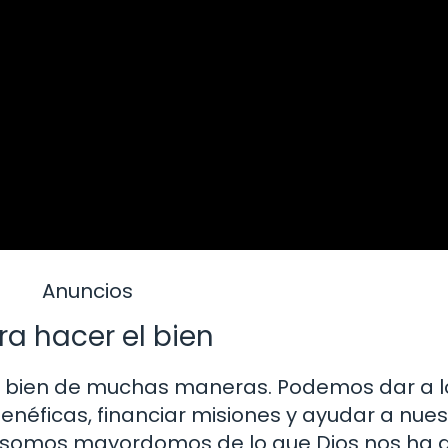
Anuncios
ra hacer el bien
el bien de muchas maneras. Podemos dar a l
néficas, financiar misiones y ayudar a nues
e somos mayordomos de lo que Dios nos ha 