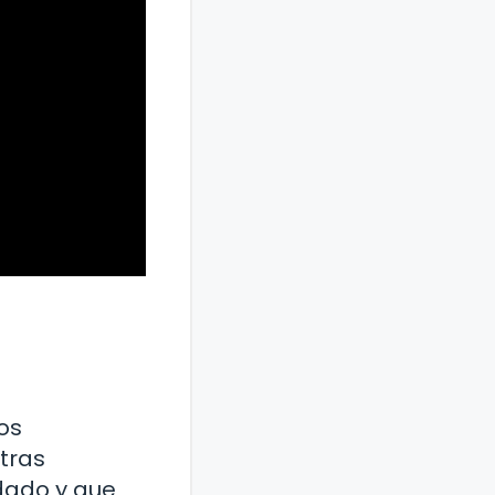
os
tras
dado y que