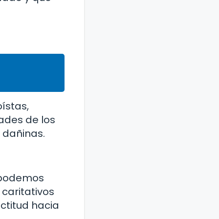
ístas,
ades de los
 dañinas.
e podemos
caritativos
actitud hacia