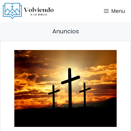
Saltar
Menu
al
contenido
Anuncios