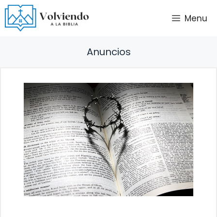
Saltar
Menu
al
contenido
Anuncios