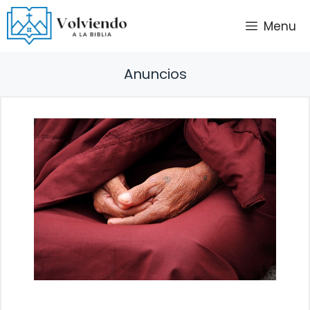
Saltar
Menu
al
contenido
Anuncios