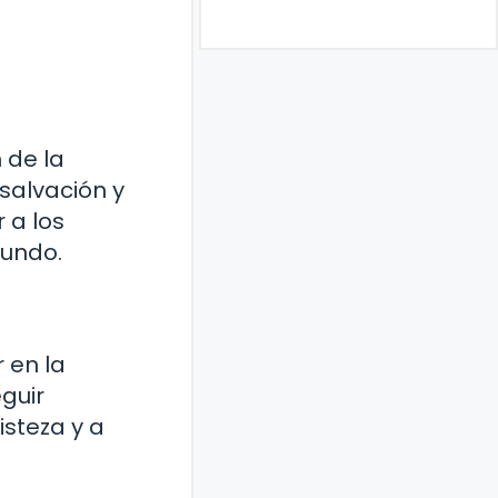
n de la
 salvación y
 a los
mundo.
 en la
eguir
isteza y a