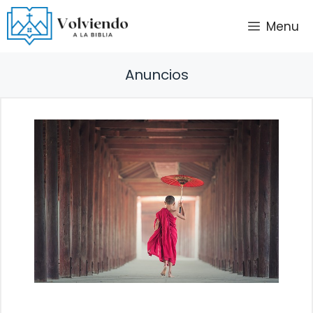
Saltar
Menu
al
contenido
Anuncios