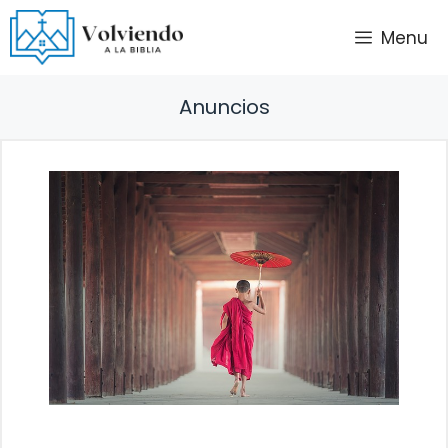
Saltar
Menu
al
contenido
Anuncios