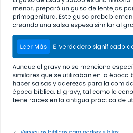
El guiso de Esaú y Jacob es una historia
menor, preparó un guiso de lentejas p
primogenitura. Este guiso probablemente 
creando una salsa espesa similar al gra
Leer Más
El verdadero significado de
Aunque el gravy no se menciona específ
similares que se utilizaban en la época b
hacer salsas y aderezos para la comida
época bíblica. El gravy, tal como lo con
tiene raíces en la antigua práctica de ut
Versículos bíblicos para padres e hijos