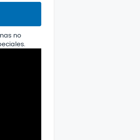
onas no
eciales.