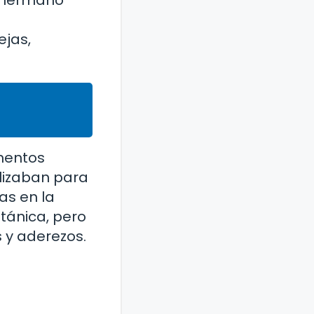
el hermano
ejas,
imentos
ilizaban para
as en la
itánica, pero
s y aderezos.