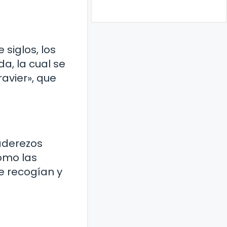
 siglos, los
a, la cual se
ravier», que
 aderezos
como las
se recogían y