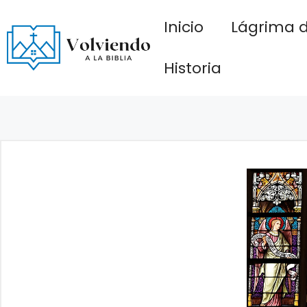
Saltar
Inicio
Lágrima d
al
contenido
Historia