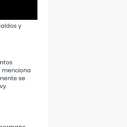
caldos y
entos
se menciona
emente se
vy.